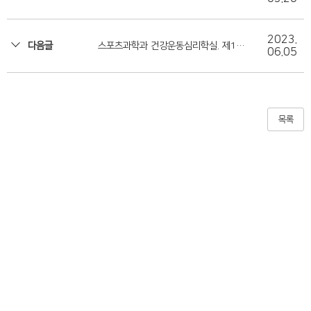
수 [심리적 접근으로 운동 능력을 극대화
하다] 인터뷰
2023.
다음글
스포츠과학과 건강운동심리학실. 제10
06.05
회 ISSEP에서 우수발표상 수상
목록