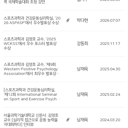
콕 국제학술대회 초청 강연
스포츠과학과 건강운동심리학실, ‘20
박다현
2026.07.07
26 ASPASP’에서 우수발표상 수상
스포츠과학과 김영호 교수, '2025
강동희
WCKSS'에서 우수 포스터 발표상
2025.11.17
수상
스포츠과학과 김영호 교수, '제9회
남재욱
Western Positive Psychology
2025.04.30
Association'에서 최우수 발표상
수상
[스포츠과학과 건강운동심리학실,
남재욱
'제12회 International Seminar
2025.02.24
on Sport and Exercise Psychol
ogy'에서 우수발표상 수상]
서울과학기술대학교 신문사: 김영호
남재욱
교수 [심리적 접근으로 운동 능력을
2024.03.20
극대화하다] 인터뷰